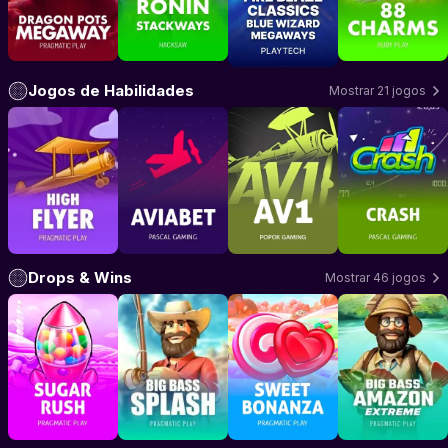
Jogos de Habilidades
Mostrar 21 jogos
Jogar High Flyer
Jogar Aviabet
–
Pragmatic Play
–
Jogar Avi
Pascal Gaming
–
POPOK GAMIN
Jogar Crash
Drops & Wins
Mostrar 46 jogos
Jogar Sugar Rush™
Jogar Big Bass Splash™
–
Pragmatic Play
Jogar Sweet Bonanza
–
Pragmatic Play
Jogar Big Ba
–
Prag