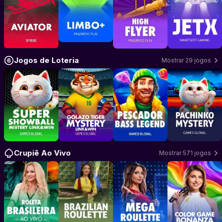
Jogos de Loteria
Mostrar 29 jogos
Jogar Super Showball Mystery™ Link&Win™
Jogar Golazo Tiger Mystery™ Link&Win™
Jogar Pescador Bass Legen
Jogar Pachin
–
Games Glob
–
Crupiê Ao Vivo
Mostrar 571 jogos
Jogar Roleta Brasileira
Jogar Brazilian Roulette
–
Playtech Live
Jogar Mega Roulette
–
Pragmatic Play L
Jogar Color 
–
Pragm