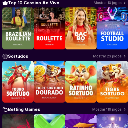
Top 10 Cassino Ao Vivo
Mostrar 10 jogos
Jogar Brazilian Roulette
Jogar Roulette
–
Pragmatic Play Live
Jogar Bac Bo
–
Playtech Live
–
Jogar Football
Evolution
Sortudos
Mostrar 23 jogos
Jogar Touro Sortudo
Jogar Tigre Sortudo Dourado
–
Pragmatic Play
Jogar Ratinho Sortudo
Jogar Tigre S
–
Pragmatic 
–
Pra
Betting Games
Mostrar 116 jogos
Jogar Aviator
–
Jogar Limbo+
Spribe
–
Jogar High Flyer
Pragmatic Play
Jogar JetX
–
Pragmatic
–