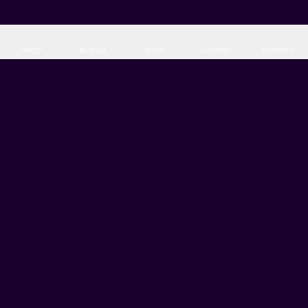
INÍCIO
BUSCAR
SLOTS
CASSINO
ESPORTES
Cassino
Esportes
Legal
Comunidade
Ajuda