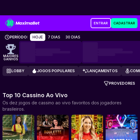
Maxima Bet
ENTRAR
CADASTRAR
PERÍODO
:
HOJE
7 DIAS
30 DIAS
MAIORES
GANHOS
LOBBY
JOGOS POPULARES
LANÇAMENTOS
COM
PROVEDORES
Top 10 Cassino Ao Vivo
Os dez jogos de cassino ao vivo favoritos dos jogadores
brasileiros.
Jogar Brazilian Roulette
Jogar Roulette
–
Pragmatic Play Live
Jogar Bac Bo
–
Playtech Live
–
Jogar Football
Evolution