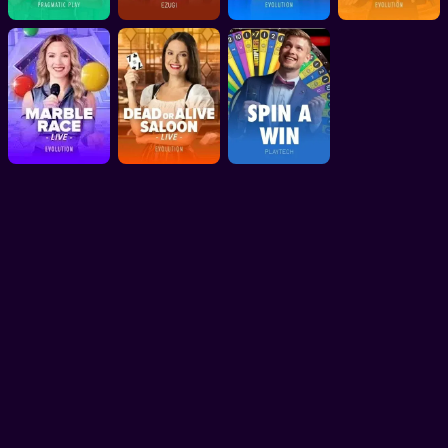
Jogar Marble Race
Jogar Dead or Alive: Saloon
–
Evolution
Jogar Spin a Win
–
Evolution
–
Playtech 