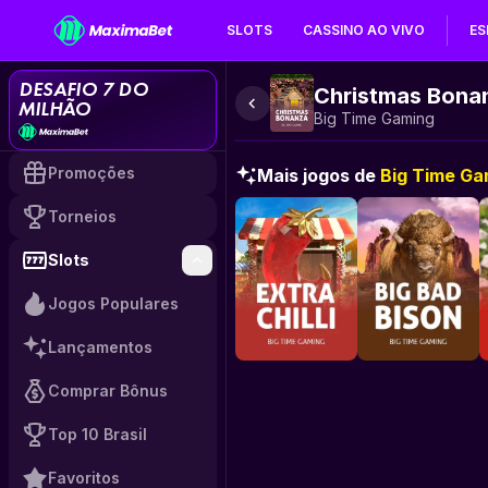
Maxima Bet
SLOTS
CASSINO AO VIVO
ES
DESAFIO 7 DO
Christmas Bona
MILHÃO
Big Time Gaming
Você precisa entrar para joga
Promoções
Mais jogos de
Big Time Ga
ENTRAR
Jogar Extra Chilli
Jogar Big Bad 
–
Big Time G
Torneios
Slots
Jogos Populares
Lançamentos
Comprar Bônus
Top 10 Brasil
Favoritos