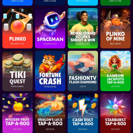
Jogar Plinko+
–
Jogar Spaceman™
Pragmatic Play
Jogar Ronaldinho Scores Sh
–
Pragmatic Play
Jogar Plinko 
Jogar Tiki Quest
Jogar Fortune Crash
–
POPOK GAMING
Jogar FashionTV Flash Dia
–
POPOK GAMING
Jogar Rainbo
Jogar Mystery Fruit Tap-A-Roo™
Jogar Dragon's Luck Tap-A-Roo™
Jogar Cash Volt Tap-A-Roo™
–
Red Tiger
Jogar Starbur
–
Red Ti