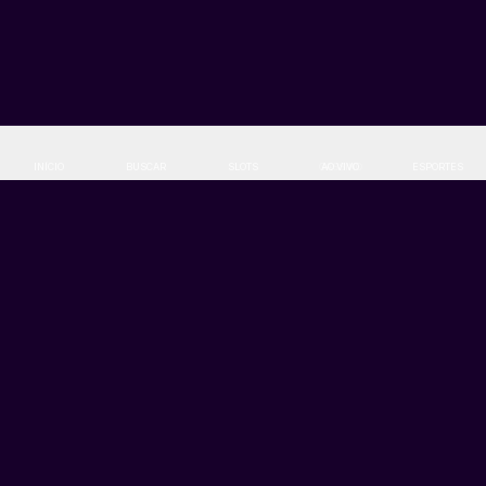
INÍCIO
BUSCAR
SLOTS
AO VIVO
ESPORTES
Cassino
Esportes
Legal
Comunidade