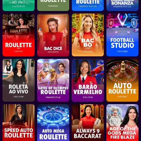
Jogar Roulette
Jogar Bac Dice
–
Playtech Live
Jogar Bac Bo
–
CREEDROOMZ
–
Jogar Football
Evolution
Jogar Roleta Ao Vivo
Jogar Gates of Olympus Roulette
–
Evolution
Jogar Barão Vermelho
Jogar Auto Ro
–
Pragmat
–
Evo
Jogar Speed Auto Roulette
Jogar Auto Mega Roulette
–
Jogar Always 9 Baccarat
Pragmatic Play Live
–
Pragmatic Play
Jogar Age of 
–
E