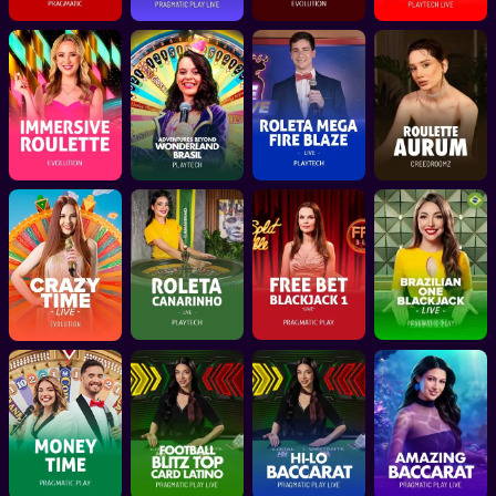
Jogar Immersive Roulette
Jogar Adventures Beyond Wonderland Bras
–
Evolution
Jogar Mega Fire Blaze™: Rou
Jogar Roulet
Jogar Crazy Time
Jogar Roleta Canarinho
–
Evolution
Jogar Free Bet Blackjack 1
–
Playtech Live
Jogar Brazilia
Jogar Money Time
Jogar Football Blitz Top Card Latino
–
Pragmatic Play Live
Jogar Hi-Lo Baccarat
Jogar Amazin
–
–
Prag
Prag