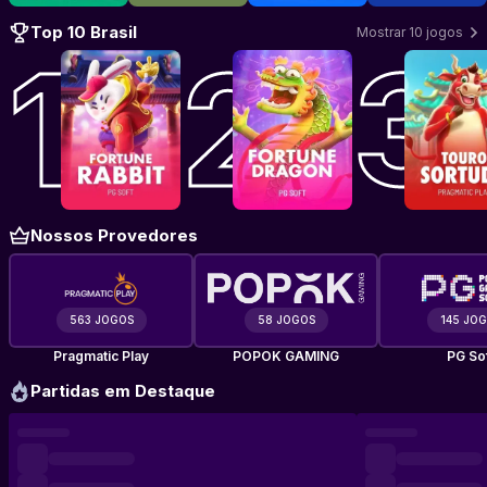
Top 10 Brasil
Mostrar 10 jogos
Jogar Fortune Rabbit
Jogar Fortune Dragon
–
PG Soft
Jogar To
–
PG So
Nossos Provedores
563 JOGOS
58 JOGOS
145 JO
Pragmatic Play
POPOK GAMING
PG So
Partidas em Destaque