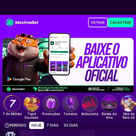
Maxima Bet
ENTRAR
CADASTRAR
Baixe o Aplicativo Oficial
7
7 do Milhão
Tigre
Promoções
Torneios
Aviãozinho
Roleta Ao
Véio do
Dourado
Vivo
Raio SS
PERÍODO
:
HOJE
7 DIAS
30 DIAS