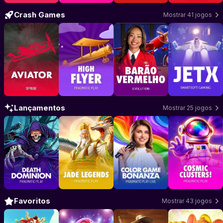
Crash Games
Mostrar 41 jogos
Jogar Aviator
–
Jogar High Flyer
Spribe
Jogar Barão Vermelho
–
Pragmatic Play
Jogar JetX
–
Evo
–
Lançamentos
Mostrar 25 jogos
Jogar Death Dominion
Jogar Jade Legends
–
Pragmatic Play
Jogar Color Game Bonanza
–
Pragmatic Play
Jogar Cosmic 
Favoritos
Mostrar 43 jogos
Jogar Touro Sortudo
Jogar Fortune Snake
–
Pragmatic Play
Jogar Wild Bounty Showdo
–
PG Soft
Jogar Fortun