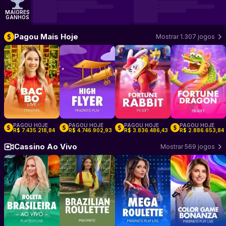
MAIORES
GANHOS
Pagou Mais Hoje
Mostrar 1.307 jogos
Jogar Bac Bo
–
Jogar High Flyer
Evolution
Jogar Fortune Rabbit
–
Pragmatic Play
Jogar Fortun
–
PG S
PAGOU HOJE
PAGOU HOJE
PAGOU HOJE
PAGOU HOJE
:
:
:
:
R$ 7.435.218,84
R$ 4.746.902,93
R$ 3.836.486,43
R$ 2.886.653,84
–
–
–
–
Cassino Ao Vivo
Mostrar 569 jogos
Jogar Roleta Brasileira
Jogar Brazilian Roulette
–
Playtech Live
Jogar Mega Roulette
–
Pragmatic Play L
Jogar Color 
–
Pragm