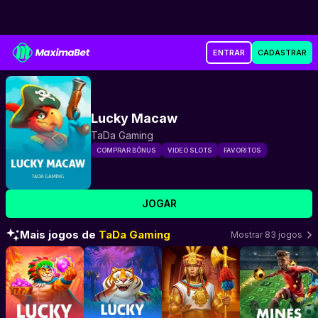
Maxima Bet
ENTRAR
CADASTRAR
Jogar Lucky Macaw
–
TaDa Gaming
Lucky Macaw
TaDa Gaming
COMPRAR BÔNUS
VIDEO SLOTS
FAVORITOS
JOGAR
Mais jogos de
TaDa Gaming
Mostrar 83 jogos
Jogar Lucky Jaguar 2
Jogar Lucky Tiger
–
TaDa Gaming
Jogar Golden Empire 1000
–
TaDa Gaming
Jogar Mines F