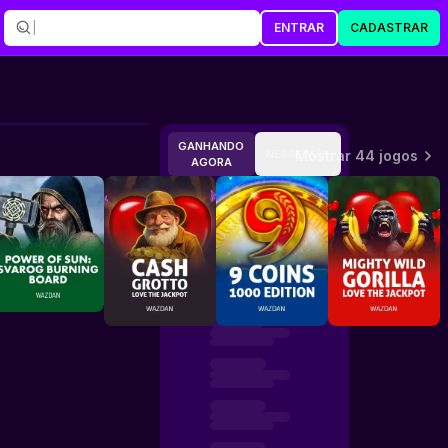
|
ENTRAR
CADASTRAR
GANHANDO
NESSE MÊS
Mostrar 44 jogos
AGORA
the Jackpot
™ x5000 Love the Jackpot
ogar Power of Sun™: Svarog Burning Board™
–
Jogar Cash Grotto™ Love the Jackpot
WAZDAN
–
WAZDAN
Jogar 9 Coins™ 1000 Edition
Jogar Mighty Wi
–
WAZDAN
–
WAZ
–