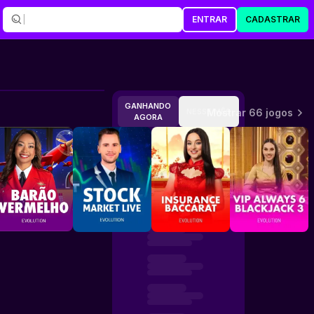
|
ENTRAR
CADASTRAR
GANHANDO
NESSE MÊS
Mostrar 66 jogos
AGORA
chinko
ogar Barão Vermelho
–
Evolution
Jogar Stock Market
–
Evolution
Jogar Insurance Baccarat
–
Evolution
Jogar VIP Alwa
–
E