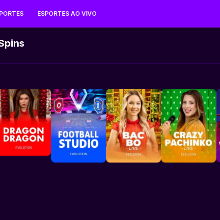
PORTES
ESPORTES AO VIVO
 Spins
r
son HiLo
ogar Dragon Dragon
–
Evolution
Jogar Football Studio
–
Evolution
Jogar Bac Bo
–
Evolution
–
Jogar Crazy Pa
Evolution
J