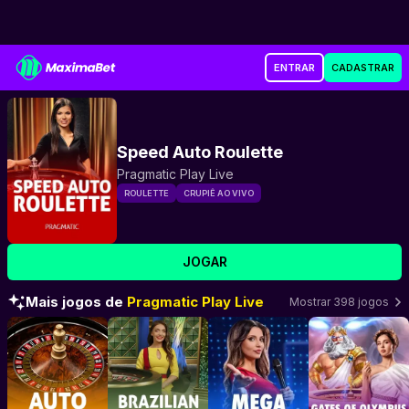
Maxima Bet
ENTRAR
CADASTRAR
Jogar Speed Auto Roulette
–
Pragmatic Play Live
Speed Auto Roulette
Pragmatic Play Live
ROULETTE
CRUPIÊ AO VIVO
JOGAR
Mais jogos de
Pragmatic Play Live
Mostrar 398 jogos
Jogar Auto Roulette
Jogar Brazilian Roulette
–
Pragmatic Play Live
Jogar Mega Roulette
–
Pragmatic Play L
Jogar Gates o
–
Pragm