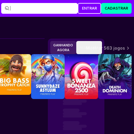
|
ENTRAR
CADASTRAR
GANHANDO
NESSE MÊS
Mostrar 563 jogos
AGORA
cher
ic Play
ogar Big Bass Trophy Catch
–
Pragmatic Play
–
Pragmatic Play
Jogar Sunnydaze Asylum
–
Jogar Sweet Bonanza 2500
Pragmatic Play
–
Pragmatic Play
Jogar Death Do
–