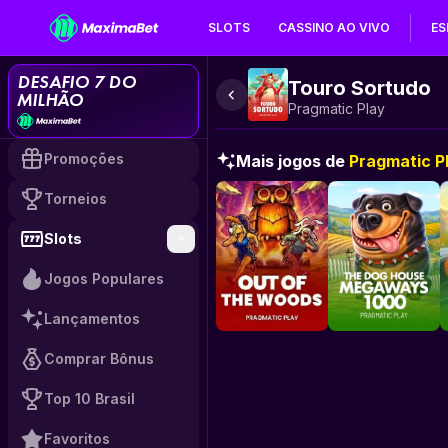
Maxima Bet
SLOTS
CASSINO AO VIVO
ES
DESAFIO 7 DO
Touro Sortudo
MILHÃO
Pragmatic Play
Você precisa entrar para joga
Promoções
Mais jogos de
Pragmatic P
ENTRAR
Jogar Out of the Woods
Jogar The Dog
–
Pra
J
Torneios
Slots
Jogos Populares
Lançamentos
Comprar Bônus
Top 10 Brasil
Favoritos