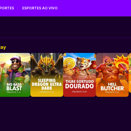
PORTES
ESPORTES AO VIVO
r
lay
 House Megaways 1000
gmatic Play
ogar Big Bass Blast
Jogar Sleeping Dragon Ultra Dark
–
Pragmatic Play
–
Pragmatic Play
Jogar Tigre Sortudo Dourado
Jogar Hell But
–
Pragmat
J