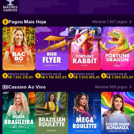
MAIORES
GANHOS
Pagou Mais Hoje
Mostrar 1.307 jogos
Jogar Bac Bo
–
Jogar High Flyer
Evolution
Jogar Fortune Rabbit
–
Pragmatic Play
Jogar Fortun
–
PG S
PAGOU HOJE
PAGOU HOJE
PAGOU HOJE
PAGOU HOJE
:
:
:
:
R$ 7.435.218,84
R$ 4.746.902,93
R$ 3.836.486,43
R$ 2.886.653,84
–
–
–
–
Cassino Ao Vivo
Mostrar 569 jogos
Jogar Roleta Brasileira
Jogar Brazilian Roulette
–
Playtech Live
Jogar Mega Roulette
–
Pragmatic Play L
Jogar Color 
–
Pragm