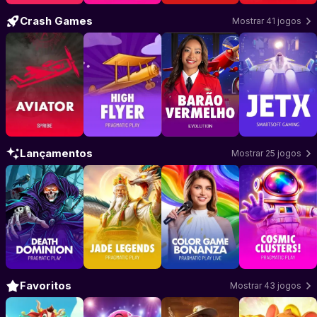
Crash Games
Mostrar 41 jogos
Jogar Aviator
–
Jogar High Flyer
Spribe
Jogar Barão Vermelho
–
Pragmatic Play
Jogar JetX
–
Evo
–
Lançamentos
Mostrar 25 jogos
Jogar Death Dominion
Jogar Jade Legends
–
Pragmatic Play
Jogar Color Game Bonanza
–
Pragmatic Play
Jogar Cosmic 
Favoritos
Mostrar 43 jogos
Jogar Touro Sortudo
Jogar Fortune Snake
–
Pragmatic Play
Jogar Wild Bounty Showdo
–
PG Soft
Jogar Fortun