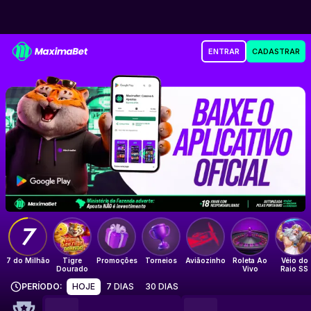
Maxima Bet
ENTRAR
CADASTRAR
Baixe o Aplicativo Oficial
7
7 do Milhão
Tigre
Promoções
Torneios
Aviãozinho
Roleta Ao
Véio do
Dourado
Vivo
Raio SS
PERÍODO
:
HOJE
7 DIAS
30 DIAS