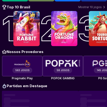
Top 10 Brasil
Mostrar 10 jogos
Jogar Fortune Rabbit
Jogar Fortune Dragon
–
PG Soft
Jogar To
–
PG So
Nossos Provedores
563 JOGOS
58 JOGOS
145 JO
Pragmatic Play
POPOK GAMING
PG So
Partidas em Destaque