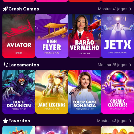
Crash Games
Mostrar 41 jogos
Jogar Aviator
–
Jogar High Flyer
Spribe
Jogar Barão Vermelho
–
Pragmatic Play
Jogar JetX
–
Evo
–
Lançamentos
Mostrar 25 jogos
Jogar Death Dominion
Jogar Jade Legends
–
Pragmatic Play
Jogar Color Game Bonanza
–
Pragmatic Play
Jogar Cosmic 
Favoritos
Mostrar 43 jogos
Jogar Touro Sortudo
Jogar Fortune Snake
–
Pragmatic Play
Jogar Wild Bounty Showdo
–
PG Soft
Jogar Fortun