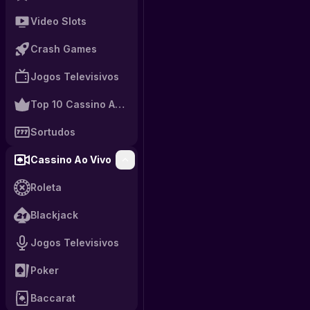
Video Slots
Crash Games
Jogos Televisivos
Top 10 Cassino Ao Vivo
Sortudos
Cassino Ao Vivo
Roleta
Blackjack
Jogos Televisivos
Poker
Baccarat