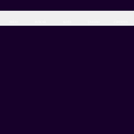
INÍCIO
BUSCAR
SLOTS
AO VIVO
ESPORTES
Cassino
Esportes
Legal
Comunidade
Ajuda