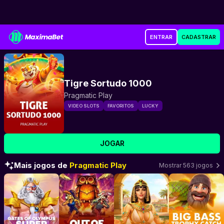
Maxima Bet
ENTRAR
CADASTRAR
Jogar Tigre Sortudo 1000
–
Pragmatic Play
Tigre Sortudo 1000
Pragmatic Play
VIDEO SLOTS
FAVORITOS
LUCKY
JOGAR
Mais jogos de
Pragmatic Play
Mostrar 563 jogos
Jogar Gates of Olympus Super Scatter
Jogar Out of the Woods
Jogar Luxor of Cleopatra
–
–
Pragmatic Play
Pragmatic Play
Jogar Big Bas
–