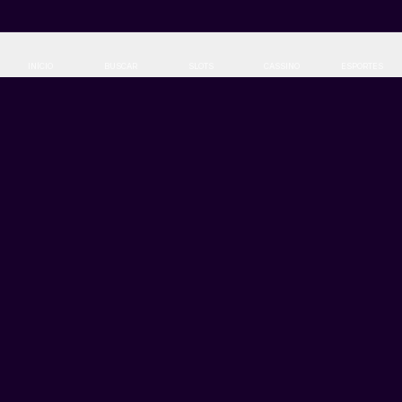
INÍCIO
BUSCAR
SLOTS
CASSINO
ESPORTES
Cassino
Esportes
Legal
Comunidade
Ajuda