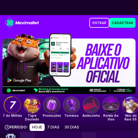
Maxima Bet
ENTRAR
CADASTRAR
Baixe o Aplicativo Oficial
7
7 do Milhão
Tigre
Promoções
Torneios
Aviãozinho
Roleta Ao
Véio do
Dourado
Vivo
Raio SS
PERÍODO
:
HOJE
7 DIAS
30 DIAS