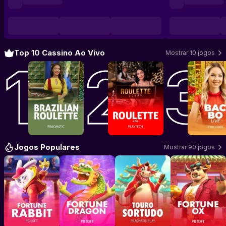
Top 10 Cassino Ao Vivo
Mostrar 10 jogos
Jogar Brazilian Roulette
Jogar Roulette
–
Pragmatic Play Live
–
Playtech Live
Jogar Ba
Jogos Populares
Mostrar 90 jogos
Jogar Fortune Rabbit
Jogar Fortune Dragon
–
PG Soft
Jogar Touro Sortudo
–
PG Soft
Jogar Fortune
–
Prag