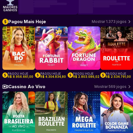
MAIORES
GANHOS
Pagou Mais Hoje
Mostrar 1.373 jogos
Jogar Bac Bo
–
Jogar Fortune Rabbit
Evolution
Jogar Fortune Dragon
–
PG Soft
Jogar Roulett
–
PG 
PAGOU HOJE
PAGOU HOJE
PAGOU HOJE
PAGOU HOJE
:
:
:
:
R$ 8.956.661,00
R$ 4.304.834,80
R$ 2.803.086,02
R$ 2.534.791,00
–
–
–
–
Cassino Ao Vivo
Mostrar 569 jogos
Jogar Roleta Brasileira
Jogar Brazilian Roulette
–
Playtech Live
Jogar Mega Roulette
–
Pragmatic Play L
Jogar Color 
–
Pragm