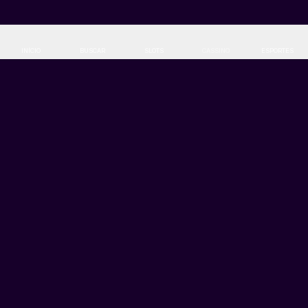
INÍCIO
BUSCAR
SLOTS
AO VIVO
ESPORTES
Cassino
Esportes
Legal
Comunidade
Ajuda