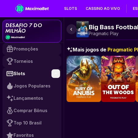
Maxima Bet
SLOTS
CASSINO AO VIVO
ES
DESAFIO 7 DO
Big Bass Footba
MILHÃO
Pragmatic Play
Você precisa entrar para joga
Promoções
Mais jogos de
Pragmatic P
ENTRAR
Jogar Fury of Anubis
Jogar Out of t
–
Pragma
J
Torneios
Slots
Jogos Populares
Lançamentos
Comprar Bônus
Top 10 Brasil
Favoritos