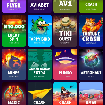
Jogar Lucky Spin
Jogar Tappy Bird
–
POPOK GAMING
Jogar Tiki Quest
–
POPOK GAMING
Jogar Fortune
–
POPOK G
Jogar Mines
–
Jogar Andar Bahar Extra
POPOK GAMING
Jogar PLINKO
–
POPOK GAMI
–
Jogar Astrona
POPOK GA
Jogar Magic Idol
Jogar Crash Infinity
–
POPOK GAMING
Jogar Crash Extreme
–
POPOK GAMING
Jogar Xmas C
–
POP