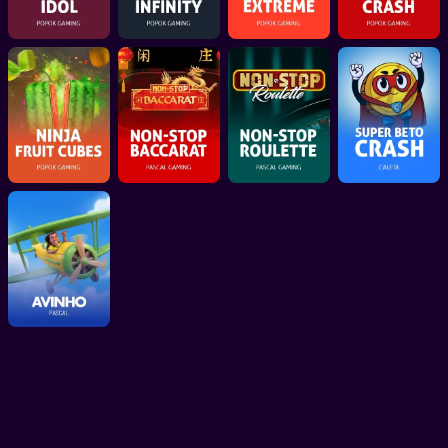
Jogar Ninja Fruit Cubes
Jogar Non-Stop Baccarat
–
POPOK GAMING
Jogar Non-Stop Roulette
–
Pascal Gaming
Jogar Super B
–
P
Jogar Avinho R10
–
Pascal Gaming