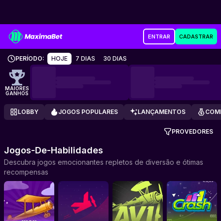
Maxima Bet
ENTRAR
CADASTRAR
PERÍODO
:
HOJE
7 DIAS
30 DIAS
MAIORES
GANHOS
LOBBY
JOGOS POPULARES
LANÇAMENTOS
COM
PROVEDORES
Jogos-De-Habilidades
Descubra jogos emocionantes repletos de diversão e ótimas
recompensas
Jogar High Flyer
Jogar Aviabet
–
Pragmatic Play
–
Jogar Avi
Pascal Gaming
–
POPOK GAMIN
Jogar Crash