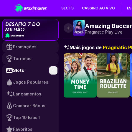
Maxima Bet
SLOTS
CASSINO AO VIVO
ES
DESAFIO 7 DO
Amazing Baccar
MILHÃO
Pragmatic Play Live
Você precisa entrar para joga
Promoções
Mais jogos de
Pragmatic P
ENTRAR
Jogar Money Time
Jogar Brazilian
–
Pragmati
J
Torneios
Slots
Jogos Populares
Lançamentos
Comprar Bônus
Top 10 Brasil
Favoritos