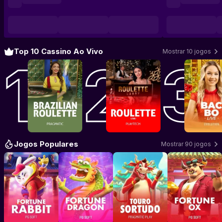
Top 10 Cassino Ao Vivo
Mostrar 10 jogos
Jogar Brazilian Roulette
Jogar Roulette
–
Pragmatic Play Live
–
Playtech Live
Jogar Ba
Jogos Populares
Mostrar 90 jogos
Jogar Fortune Rabbit
Jogar Fortune Dragon
–
PG Soft
Jogar Touro Sortudo
–
PG Soft
Jogar Fortune
–
Prag