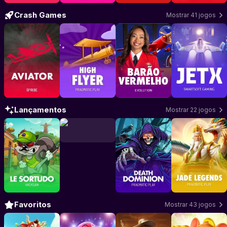
Crash Games
Mostrar 41 jogos
Jogar Aviator
–
Jogar High Flyer
Spribe
Jogar Barão Vermelho
–
Pragmatic Play
Jogar JetX
–
Evo
–
Lançamentos
Mostrar 22 jogos
Jogar Le Sortudo™
Jogar Super Serge
–
Hacksaw
Jogar Death Dominion
–
Pragmatic Play
Jogar Jade L
–
Pra
Favoritos
Mostrar 43 jogos
Jogar Touro Sortudo
Jogar Fortune Snake
–
Pragmatic Play
Jogar Wild Bounty Showdo
–
PG Soft
Jogar Fortun