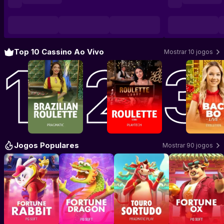
Top 10 Cassino Ao Vivo
Mostrar 10 jogos
Jogar Brazilian Roulette
Jogar Roulette
–
Pragmatic Play Live
–
Playtech Live
Jogar Ba
Jogos Populares
Mostrar 90 jogos
Jogar Fortune Rabbit
Jogar Fortune Dragon
–
PG Soft
Jogar Touro Sortudo
–
PG Soft
Jogar Fortune
–
Prag