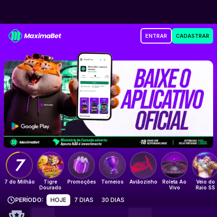
Maxima Bet
ENTRAR
CADASTRAR
Baixe o Aplicativo Oficial
7
7 do Milhão
Tigre
Promoções
Torneios
Aviãozinho
Roleta Ao
Véio do
Dourado
Vivo
Raio SS
PERÍODO
:
HOJE
7 DIAS
30 DIAS