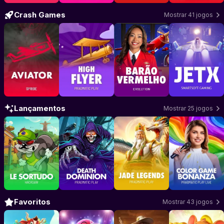
Crash Games
Mostrar 41 jogos
Jogar Aviator
–
Jogar High Flyer
Spribe
Jogar Barão Vermelho
–
Pragmatic Play
Jogar JetX
–
Evo
–
Lançamentos
Mostrar 25 jogos
Jogar Le Sortudo™
Jogar Death Dominion
–
Hacksaw
Jogar Jade Legends
–
Pragmatic Play
Jogar Color 
–
Pragm
Favoritos
Mostrar 43 jogos
Jogar Touro Sortudo
Jogar Fortune Snake
–
Pragmatic Play
Jogar Wild Bounty Showdo
–
PG Soft
Jogar Fortun