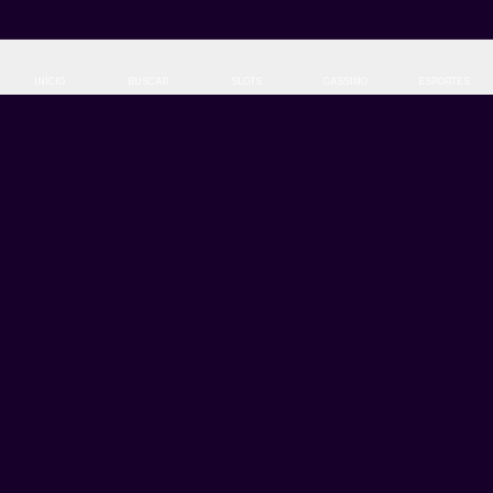
INÍCIO
BUSCAR
SLOTS
CASSINO
ESPORTES
Cassino
Esportes
Legal
Comunidade
Ajuda