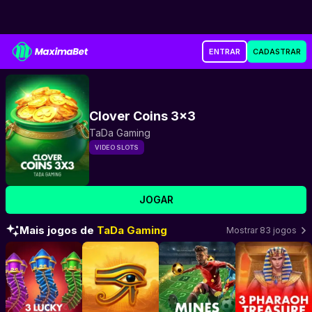
Maxima Bet
ENTRAR
CADASTRAR
Jogar Clover Coins 3x3
–
TaDa Gaming
Clover Coins 3x3
TaDa Gaming
VIDEO SLOTS
JOGAR
Mais jogos de
TaDa Gaming
Mostrar 83 jogos
Jogar 3 Lucky Chong Tian Pao
Jogar Eye Strike
Jogar Mines Football
–
–
TaDa Gaming
TaDa Gaming
Jogar 3 Phara
–
TaDa