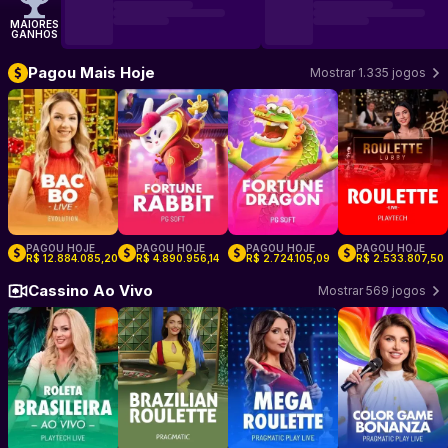
MAIORES
GANHOS
Pagou Mais Hoje
Mostrar 1.335 jogos
Jogar Bac Bo
–
Jogar Fortune Rabbit
Evolution
Jogar Fortune Dragon
–
PG Soft
Jogar Roulett
–
PG 
PAGOU HOJE
PAGOU HOJE
PAGOU HOJE
PAGOU HOJE
:
:
:
:
R$ 12.884.085,20
R$ 4.890.956,14
R$ 2.724.105,09
R$ 2.533.807,50
–
–
–
–
Cassino Ao Vivo
Mostrar 569 jogos
Jogar Roleta Brasileira
Jogar Brazilian Roulette
–
Playtech Live
Jogar Mega Roulette
–
Pragmatic Play L
Jogar Color 
–
Pragm