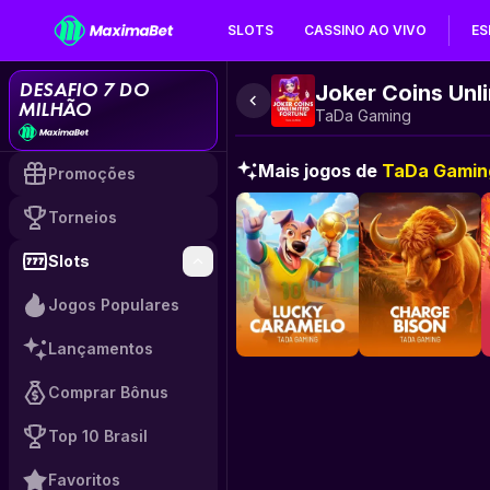
Maxima Bet
SLOTS
CASSINO AO VIVO
ES
DESAFIO 7 DO
Joker Coins Unl
MILHÃO
TaDa Gaming
Você precisa entrar para joga
Mais jogos de
TaDa Gamin
Promoções
ENTRAR
Jogar Lucky Caramelo
Jogar Charge B
–
TaDa
J
Torneios
Slots
Jogos Populares
Lançamentos
Comprar Bônus
Top 10 Brasil
Favoritos