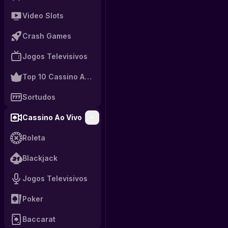
Video Slots
Crash Games
Jogos Televisivos
Top 10 Cassino Ao Vivo
Sortudos
Cassino Ao Vivo
Roleta
Blackjack
Jogos Televisivos
Poker
Baccarat