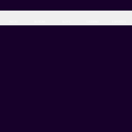
INÍCIO
BUSCAR
SLOTS
CASSINO
ESPORTES
Cassino
Esportes
Legal
Comunidade
Ajuda