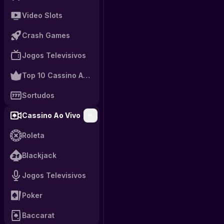
Video Slots
Crash Games
Jogos Televisivos
Top 10 Cassino Ao Vivo
Sortudos
Cassino Ao Vivo
Roleta
Blackjack
Jogos Televisivos
Poker
Baccarat