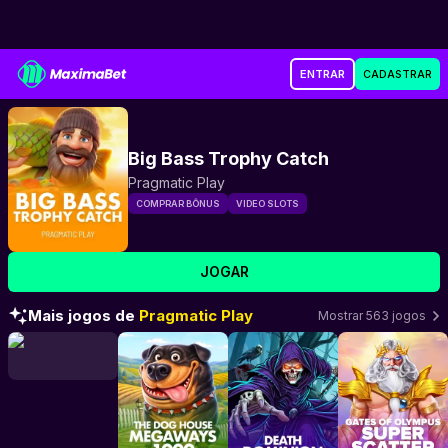
Maxima Bet
ENTRAR
CADASTRAR
Jogar Big Bass Trophy Catch
–
Pragmatic Play
Big Bass Trophy Catch
Pragmatic Play
COMPRAR BÔNUS
VIDEO SLOTS
JOGAR
Mais jogos de
Pragmatic Play
Mostrar 563 jogos
Jogar Super Serge
Jogar The Dog House Megaways 1000
–
Pragmatic Play
Jogar Death Dominion
Jogar Gates o
–
–
Pra
P