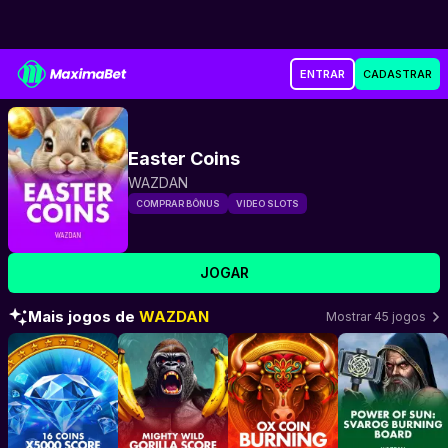
Maxima Bet
ENTRAR
CADASTRAR
Jogar Easter Coins
–
WAZDAN
Easter Coins
WAZDAN
COMPRAR BÔNUS
VIDEO SLOTS
JOGAR
Mais jogos de
WAZDAN
Mostrar 45 jogos
Jogar 16 Coins x5000™ Score the Jackpot
Jogar Mighty Wild™: Gorilla Score the Jack
Jogar Ox Coin™ Burning Boa
–
Jogar Power o
WAZDAN