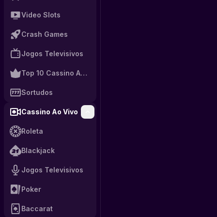
Video Slots
Crash Games
Jogos Televisivos
Top 10 Cassino Ao Vivo
Sortudos
Cassino Ao Vivo
Roleta
Blackjack
Jogos Televisivos
Poker
Baccarat