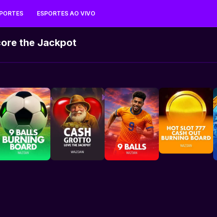
PORTES
ESPORTES AO VIVO
ore the Jackpot
r
aster Jackpots
1000 Edition
ogar 9 Balls Burning Board™
–
–
Jogar Cash Grotto™ Love the Jackpot
WAZDAN
WAZDAN
Jogar 9 Balls
–
WAZDAN
–
Jogar Hot Slot
WAZDAN
–
WAZ
J