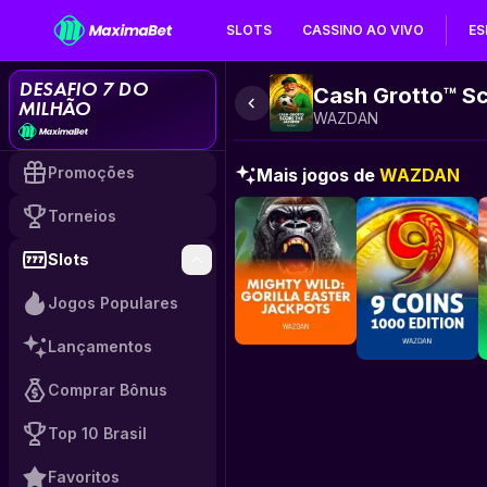
Maxima Bet
SLOTS
CASSINO AO VIVO
ES
DESAFIO 7 DO
Cash Grotto™ Sc
MILHÃO
WAZDAN
Você precisa entrar para joga
Promoções
Mais jogos de
WAZDAN
ENTRAR
Jogar Mighty Wild™: Gorilla E
Jogar 9 Coins™ 
J
Torneios
Slots
Jogos Populares
Lançamentos
Comprar Bônus
Top 10 Brasil
Favoritos