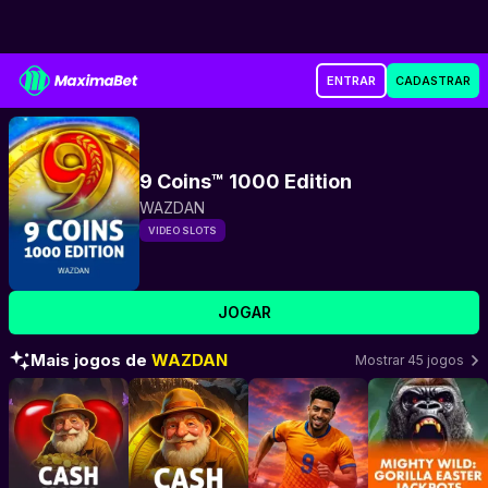
Maxima Bet
ENTRAR
CADASTRAR
Jogar 9 Coins™ 1000 Edition
–
WAZDAN
9 Coins™ 1000 Edition
WAZDAN
VIDEO SLOTS
JOGAR
Mais jogos de
WAZDAN
Mostrar 45 jogos
Jogar Cash Grotto™ Love the Jackpot
Jogar Cash Grotto™
Jogar 9 Balls
–
WAZDAN
–
WAZDAN
–
Jogar Mighty W
WAZDAN