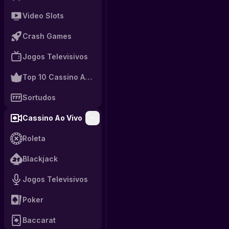
Video Slots
Crash Games
Jogos Televisivos
Top 10 Cassino Ao Vivo
Sortudos
Cassino Ao Vivo
Roleta
Blackjack
Jogos Televisivos
Poker
Baccarat