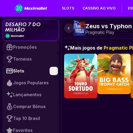
Maxima Bet
SLOTS
CASSINO AO VIVO
ES
DESAFIO 7 DO
Zeus vs Typhon
MILHÃO
Pragmatic Play
Você precisa entrar para joga
Promoções
Mais jogos de
Pragmatic P
ENTRAR
Jogar Touro Sortudo
Jogar Big Bass
–
Pragma
J
Torneios
Slots
Jogos Populares
Lançamentos
Comprar Bônus
Top 10 Brasil
Favoritos