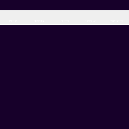
INÍCIO
BUSCAR
SLOTS
AO VIVO
ESPORTES
Cassino
Esportes
Legal
Comunidade
Ajuda