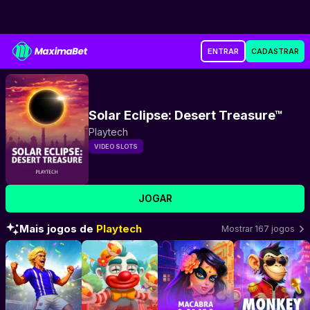
Maxima Bet
ENTRAR
CADASTRAR
Jogar Solar Eclipse: Desert Treasure™
–
Playtech
Solar Eclipse: Desert Treasure™
Playtech
VIDEO SLOTS
JOGAR
Mais jogos de
Playtech
Mostrar 167 jogos
Jogar Goal Goal Goal: Cash Collect™
Jogar Ladderz™
Jogar Macabra Linx™
–
Playtech
–
Playtech
Jogar Monkey
–
Play