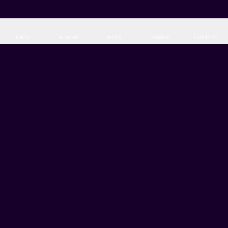
INÍCIO
BUSCAR
SLOTS
CASSINO
ESPORTES
Cassino
Esportes
Legal
Comunidade
Ajuda