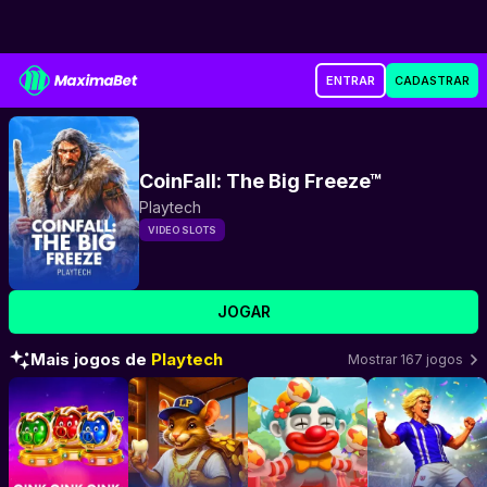
Maxima Bet
ENTRAR
CADASTRAR
Jogar CoinFall: The Big Freeze™
–
Playtech
CoinFall: The Big Freeze™
Playtech
VIDEO SLOTS
JOGAR
Mais jogos de
Playtech
Mostrar 167 jogos
Jogar Oink Oink Oink: Astrosnouts™
Jogar Mega Fire Blaze: Lil'Perez™
Jogar Ladderz™
–
Playtech
Jogar Goal Go
–
Playtech
–
Playte