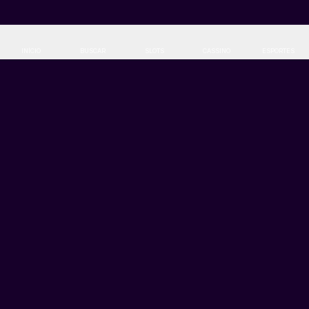
INÍCIO
BUSCAR
SLOTS
CASSINO
AO VIVO
ESPORTES
Cassino
Esportes
Legal
Comunidade
Ajuda