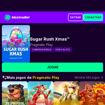
Maxima Bet
ENTRAR
CADASTRAR
Jogar Sugar Rush Xmas™
–
Pragmatic Play
Sugar Rush Xmas™
Pragmatic Play
COMPRAR BÔNUS
VIDEO SLOTS
JOGAR
Mais jogos de
Pragmatic Play
Mostrar 562 jogos
Jogar The Dog House Megaways 1000
Jogar Touro Sortudo
Jogar Jade Legends
–
Pragmatic Play
–
Pragmatic Play
Jogar Hell Bu
–
Pragm