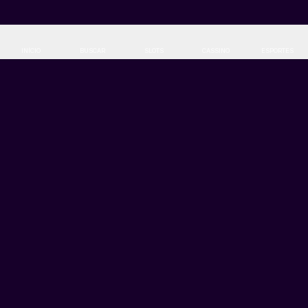
INÍCIO
BUSCAR
SLOTS
CASSINO
AO VIVO
ESPORTES
Cassino
Esportes
Legal
Comunidade
Ajuda