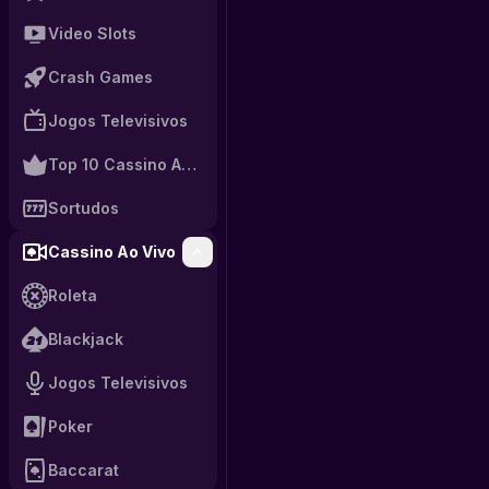
Video Slots
Crash Games
Jogos Televisivos
Top 10 Cassino Ao Vivo
Sortudos
Cassino Ao Vivo
Roleta
Blackjack
Jogos Televisivos
Poker
Baccarat