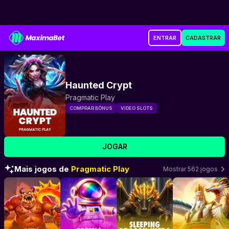
Maxima Bet
ENTRAR
CADASTRAR
Jogar Haunted Crypt
–
Pragmatic Play
Haunted Crypt
Pragmatic Play
COMPRAR BÔNUS
VIDEO SLOTS
JOGAR
Mais jogos de
Pragmatic Play
Mostrar 562 jogos
Jogar Hell Butcher
Jogar Cosmic Clusters!
–
Pragmatic Play
Jogar Sleeping Dragon Ultr
–
Pragmatic Play
Jogar Jade L