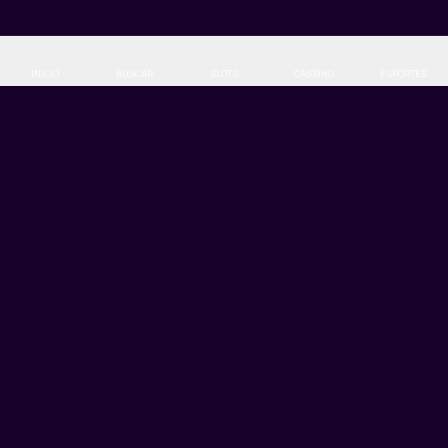
INÍCIO
BUSCAR
SLOTS
CASSINO
ESPORTES
Cassino
Esportes
Legal
Comunidade
Ajuda