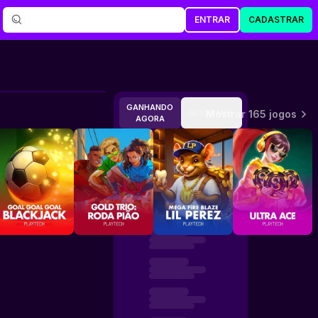
|
ENTRAR
CADASTRAR
GANHANDO
NESSE MÊS
Mostrar 165 jogos
AGORA
Blue Wizard™ Megaways™
Carnival
ogar Goal Goal Goal Blackjack™
–
Playtech
Jogar Gold Trio: Roda Pião™
–
Playtech
Jogar Mega Fire Blaze: Lil'Pe
–
Playtech
–
Jogar Ultra Ac
Playtech