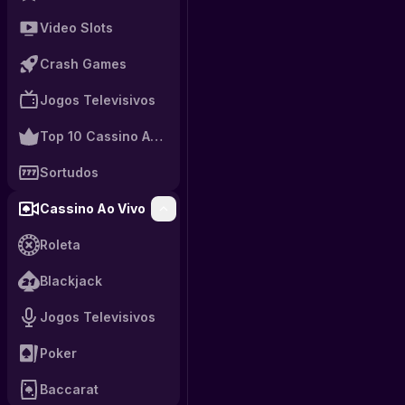
Video Slots
Crash Games
Jogos Televisivos
Top 10 Cassino Ao Vivo
Sortudos
Cassino Ao Vivo
Roleta
Blackjack
Jogos Televisivos
Poker
Baccarat