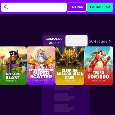
|
ENTRAR
CADASTRAR
GANHANDO
NESSE MÊS
Mostrar 564 jogos
AGORA
ze Asylum
matic Play
ogar Big Bass Blast
–
Pragmatic Play
Jogar Gates of Olympus Super Scatter
–
Pragmatic Play
Jogar Sleeping Dragon Ultra 
Jogar Touro So
–
Pra