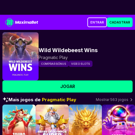
Maxima Bet
ENTRAR
CADASTRAR
Jogar Wild Wildebeest Wins
–
Pragmatic Play
Wild Wildebeest Wins
Pragmatic Play
COMPRAR BÔNUS
VIDEO SLOTS
JOGAR
Mais jogos de
Pragmatic Play
Mostrar 563 jogos
Jogar Touro Sortudo
Jogar Gates of Olympus Super Scatter
–
Pragmatic Play
Jogar Mahjong Wins Triple P
Jogar Cosmic 
–
P