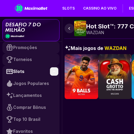
Maxima Bet
SLOTS
CASSINO AO VIVO
ES
DESAFIO 7 DO
Hot Slot™: 777 
MILHÃO
WAZDAN
Você precisa entrar para joga
Promoções
Mais jogos de
WAZDAN
ENTRAR
Jogar 9 Balls
–
Jogar Cash Gro
WAZDAN
J
Torneios
Slots
Jogos Populares
Lançamentos
Comprar Bônus
Top 10 Brasil
Favoritos