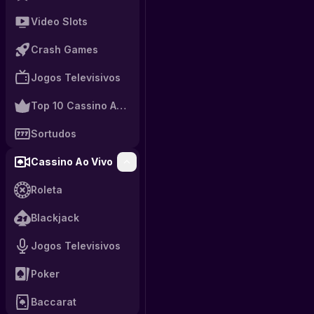
Video Slots
Crash Games
Jogos Televisivos
Top 10 Cassino Ao Vivo
Sortudos
Cassino Ao Vivo
Roleta
Blackjack
Jogos Televisivos
Poker
Baccarat